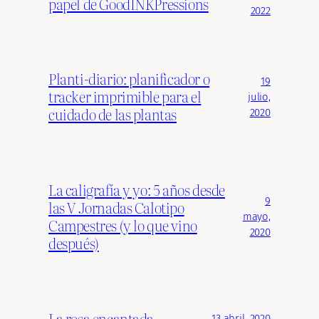
papel de GoodINKPressions
2022
Planti-diario: planificador o
19
tracker imprimible para el
julio,
cuidado de las plantas
2020
La caligrafía y yo: 5 años desde
9
las V Jornadas Calotipo
mayo,
Campestres (y lo que vino
2020
después)
La rosa encantada
13 abril, 2020