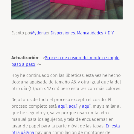
Escrito por
Myddna
en
Dispersiones
, 
Manualidades / DIY
Actualización
: –>
Proceso de cosido del modelo simple
paso a paso
<–
Hoy he continuado con las libreticas, esta vez he hecho
dos: una apaisada de tamaño A6, y otra igual que la del
otro día (10,5cm x 12 cm) pero esta vez con más colores.
Dejo fotos de todo el proceso excepto el cosido. El
proceso completo está
aquí
,
aquí
y
aquí
, muy similar al
que he seguido yo, salvo porque usan un taladro
manual para los agujeros, y tela de encuadernar en
lugar de papel para la parte móvil de las tapas.
En esta
otra página
hay una compilación de montones de