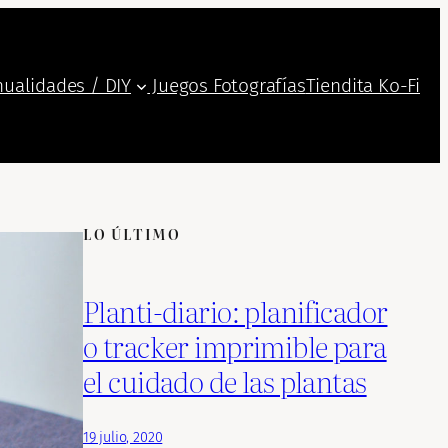
ualidades / DIY
Juegos
Fotografías
Tiendita Ko-Fi
LO ÚLTIMO
Planti-diario: planificador
o tracker imprimible para
el cuidado de las plantas
19 julio, 2020