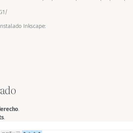
G1/
nstalado Inkscape:
zado
 derecho
.
ts
.