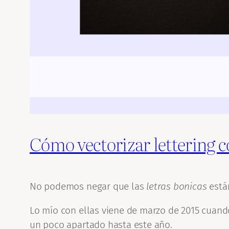
Cómo vectorizar lettering 
No podemos negar que las
letras bonicas
está
Lo mío con ellas viene de marzo de 2015 cuand
un poco apartado hasta este año.